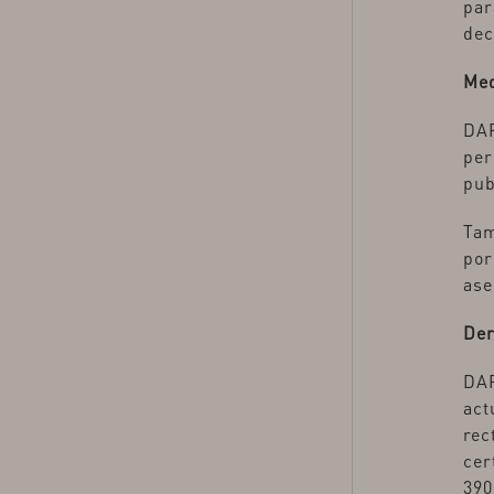
par
dec
Med
DAR
per
pub
Tam
por
ase
Der
DAR
act
rec
cer
390