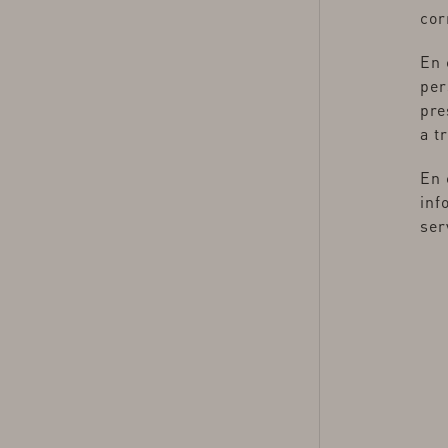
cor
En 
per
pre
a t
En 
inf
ser