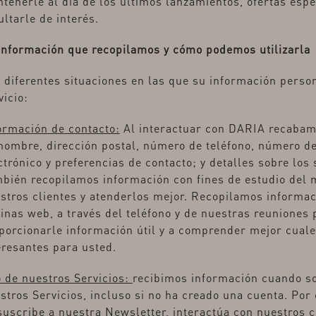
tenerle al día de los últimos lanzamientos, ofertas esp
ultarle de interés.
información que recopilamos y cómo podemos utilizarla
 diferentes situaciones en las que su información perso
vicio:
ormación de contacto:
Al interactuar con DARIA recabam
nombre, dirección postal, número de teléfono, número de
ctrónico y preferencias de contacto; y detalles sobre los
bién recopilamos información con fines de estudio del 
stros clientes y atenderlos mejor. Recopilamos informació
inas web, a través del teléfono y de nuestras reuniones
porcionarle información útil y a comprender mejor cuale
eresantes para usted.
 de nuestros Servicios:
recibimos información cuando so
stros Servicios, incluso si no ha creado una cuenta. Por
suscribe a nuestra Newsletter, interactúa con nuestros co