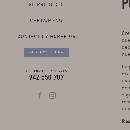
P
EL PRODUCTO
CARTA/MENU
Cre
CONTACTO Y HORARIOS
que
dec
RESERVA AHORA
nue
La 
TELÉFONO DE RESERVAS
div
942 550 787
ust
de 
sig
Facebook
Instagram
rec
inf
Res