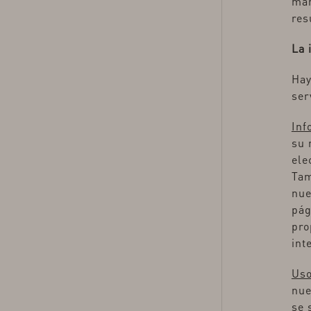
man
res
La 
Hay
ser
Inf
su 
ele
Tam
nue
pág
pro
int
Uso
nue
se 