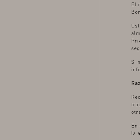
El 
Bon
Ust
alm
Pri
seg
Si 
inf
Raz
Rec
tra
otr
En 
la 