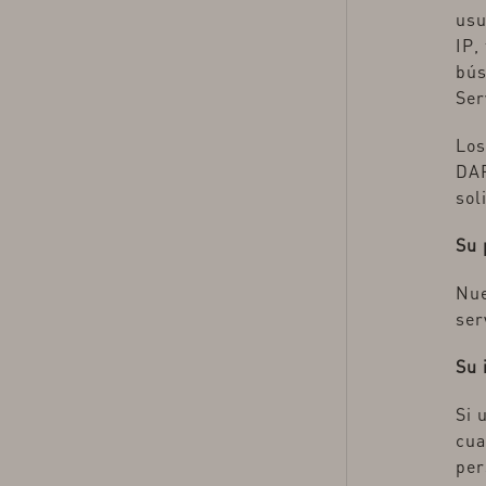
usu
IP,
bús
Ser
Los
DAR
sol
Su 
Nue
ser
Su 
Si 
cua
per